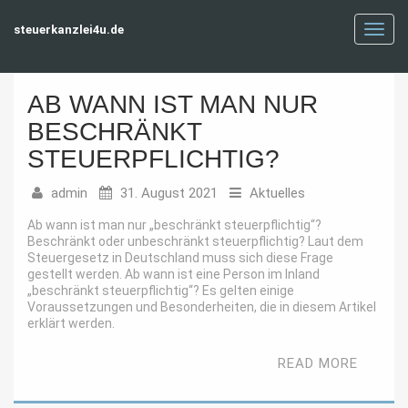
steuerkanzlei4u.de
Toggl
navig
AB WANN IST MAN NUR
BESCHRÄNKT
STEUERPFLICHTIG?
admin
31. August 2021
Aktuelles
Ab wann ist man nur „beschränkt steuerpflichtig“?
Beschränkt oder unbeschränkt steuerpflichtig? Laut dem
Steuergesetz in Deutschland muss sich diese Frage
gestellt werden. Ab wann ist eine Person im Inland
„beschränkt steuerpflichtig“? Es gelten einige
Voraussetzungen und Besonderheiten, die in diesem Artikel
erklärt werden.
READ MORE